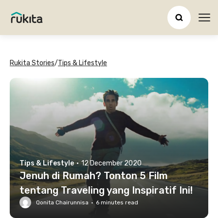
Ope
Rukita Stories
/
Tips & Lifestyle
Tips & Lifestyle
·
12 December 2020
Jenuh di Rumah? Tonton 5 Film
tentang Traveling yang Inspiratif Ini!
Qonita Chairunnisa
·
6
minutes read