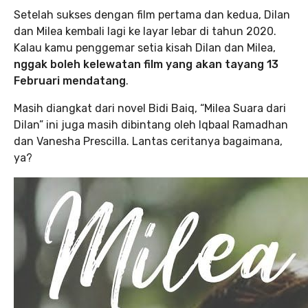
Setelah sukses dengan film pertama dan kedua, Dilan
dan Milea kembali lagi ke layar lebar di tahun 2020.
Kalau kamu penggemar setia kisah Dilan dan Milea,
nggak boleh kelewatan film yang akan tayang 13
Februari mendatang
.
Masih diangkat dari novel Bidi Baiq, “Milea Suara dari
Dilan” ini juga masih dibintang oleh Iqbaal Ramadhan
dan Vanesha Prescilla. Lantas ceritanya bagaimana,
ya?