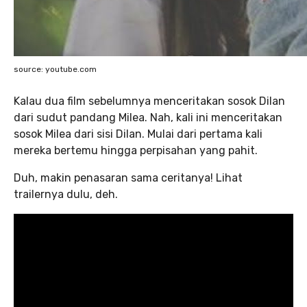
source: youtube.com
Kalau dua film sebelumnya menceritakan sosok Dilan
dari sudut pandang Milea. Nah, kali ini menceritakan
sosok Milea dari sisi Dilan. Mulai dari pertama kali
mereka bertemu hingga perpisahan yang pahit.
Duh, makin penasaran sama ceritanya! Lihat
trailernya dulu, deh.