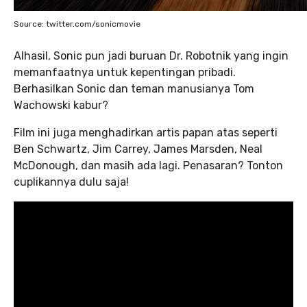
Source: twitter.com/sonicmovie
Alhasil, Sonic pun jadi buruan Dr. Robotnik yang ingin
memanfaatnya untuk kepentingan pribadi.
Berhasilkan Sonic dan teman manusianya Tom
Wachowski kabur?
Film ini juga menghadirkan artis papan atas seperti
Ben Schwartz, Jim Carrey, James Marsden, Neal
McDonough, dan masih ada lagi. Penasaran? Tonton
cuplikannya dulu saja!