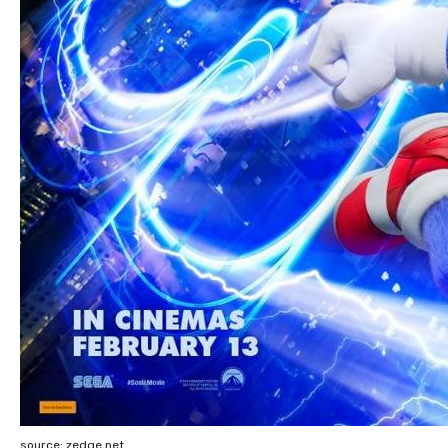
source: zedge.net