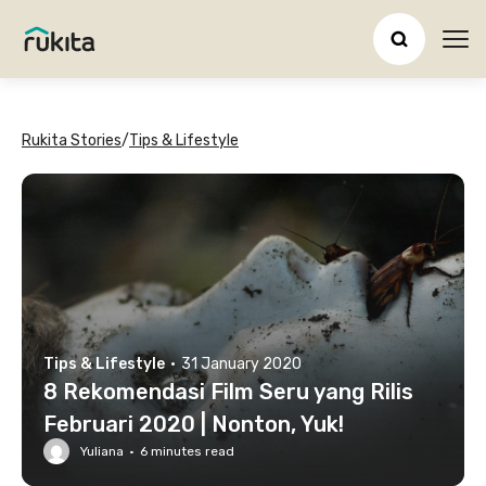
Ope
Rukita Stories
/
Tips & Lifestyle
Tips & Lifestyle
·
31 January 2020
8 Rekomendasi Film Seru yang Rilis
Februari 2020 | Nonton, Yuk!
Yuliana
·
6
minutes read