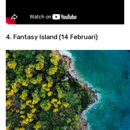
4. Fantasy Island (14 Februari)