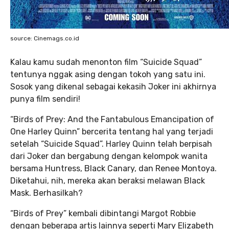
source: Cinemags.co.id
Kalau kamu sudah menonton film “Suicide Squad”
tentunya nggak asing dengan tokoh yang satu ini.
Sosok yang dikenal sebagai kekasih Joker ini akhirnya
punya film sendiri!
“Birds of Prey: And the Fantabulous Emancipation of
One Harley Quinn” bercerita tentang hal yang terjadi
setelah “Suicide Squad”. Harley Quinn telah berpisah
dari Joker dan bergabung dengan kelompok wanita
bersama Huntress, Black Canary, dan Renee Montoya.
Diketahui, nih, mereka akan beraksi melawan Black
Mask. Berhasilkah?
“Birds of Prey” kembali dibintangi Margot Robbie
dengan beberapa artis lainnya seperti Mary Elizabeth