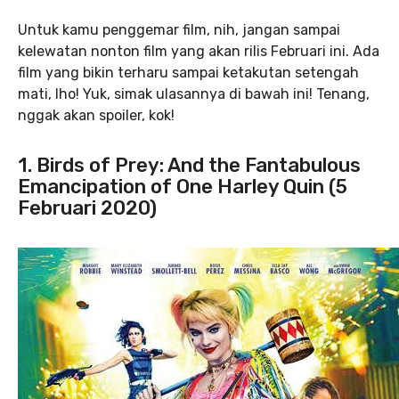
Untuk kamu penggemar film, nih, jangan sampai
kelewatan nonton film yang akan rilis Februari ini. Ada
film yang bikin terharu sampai ketakutan setengah
mati, lho! Yuk, simak ulasannya di bawah ini! Tenang,
nggak akan spoiler, kok!
1. Birds of Prey: And the Fantabulous
Emancipation of One Harley Quin (5
Februari 2020)