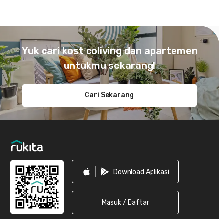
Footer
Yuk cari kost coliving dan apartemen
untukmu sekarang!
Cari Sekarang
Download Aplikasi
Masuk / Daftar