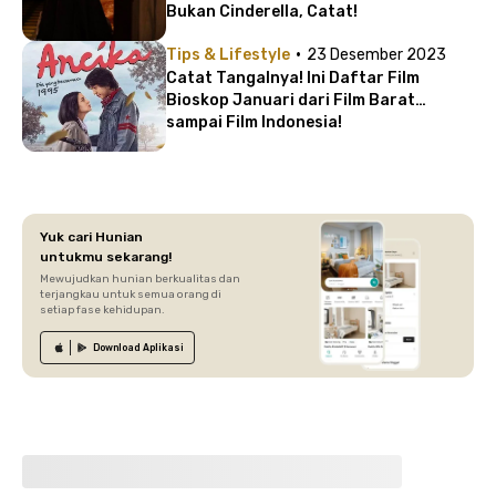
Bukan Cinderella, Catat!
·
Tips & Lifestyle
23 Desember 2023
Catat Tangalnya! Ini Daftar Film
Bioskop Januari dari Film Barat
sampai Film Indonesia!
Yuk cari Hunian
untukmu sekarang!
Mewujudkan hunian berkualitas dan
terjangkau untuk semua orang di
setiap fase kehidupan.
Download
Aplikasi