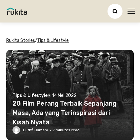
Ope
Rukita Stories
/
Tips & Lifestyle
Tips & Lifestyle
·
14 Mei 2022
20 Film Perang Terbaik Sepanjang
Masa, Ada yang Terinspirasi dari
Kisah Nyata
Luthfi Humam
·
7
minutes read