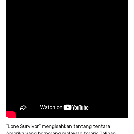
“Lone Survivor” mengisahkan tentang tentara
Amerika yang berperang melawan teroris Taliban,