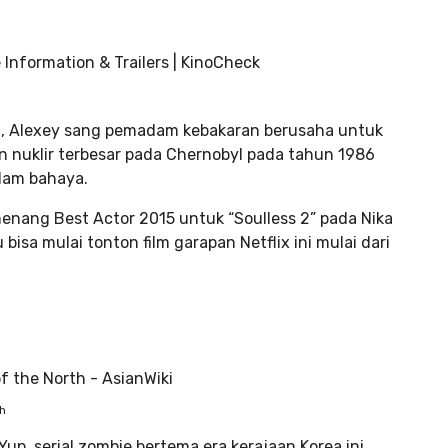
a, Alexey sang pemadam kebakaran berusaha untuk
 nuklir terbesar pada Chernobyl pada tahun 1986
lam bahaya.
emenang Best Actor 2015 untuk “Soulless 2” pada Nika
isa mulai tonton film garapan Netflix ini mulai dari
th
Yup, serial zombie bertema era kerajaan Korea ini