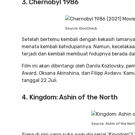
3. Chernobyl 1986
Source: KinoCheck
Setelah bertemu kembali dengan kekasih lamany
menata kembali kehidupannya. Namun, kecelakaan
terjadi dan kembali membuat hidupnya berada da
Film ini akan dibintangi oleh Danila Kozlovsky, p
Award, Oksana Akinshina, dan Filipp Avdevv. Kamu b
tanggal 22 Juli.
4. Kingdom: Ashin of the North
Source: Ashin of the Nor
Siapa di sini yang suka
ngikutin
serial “Kingdom”? 