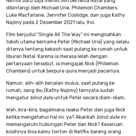
Netflix baru saja merilis film bertema Natal yang
dibintangi oleh Michael Urie, Philemon Chambers,
Luke Macfarlane, Jennifer Coolidge, dan juga Kathy
Najimy pada 2 Desember 2021 lalu, lho.
Film berjudul “Single All The Way”
ini mengisahkan
tokoh utama bernama Peter (Michael Urie) yang selalu
ditanya tentang kekasih saat pulang ke rumah untuk
liburan Natal. Karena ia merasa lelah dengan
pertanyaan tersebut, ia mengajak Nick (Philemon
Chambers) untuk berpura-pura menjadi pacarnya.
Namun, alih-alih berjalan mulus, saat pulang ke
rumah, sang ibu (Kathy Najimy) ternyata sudah
mengatur
blind date
untuk Peter secara diam-diam.
Wah, kira-kira, bagaimana reaksi Peter dan juga Nick
ketika mengetahui hal ini, ya? Akankah
blind date
ini
memengaruhi hubungan Peter dan Nick? Keseruan
kisahnya bisa kamu tonton di Netflix bareng orang