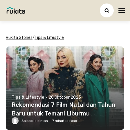
Ope
Rukita Stories
/
Tips & Lifestyle
Tips & Lifestyle
·
20 Oktober 2023
Rekomendasi 7 Film Natal dan Tahun
Baru untuk Temani Liburmu
Salsabila Kintan
·
7
minutes read