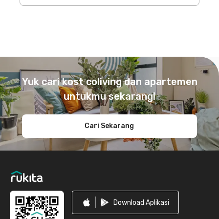
Footer
Yuk cari kost coliving dan apartemen
untukmu sekarang!
Cari Sekarang
Download Aplikasi