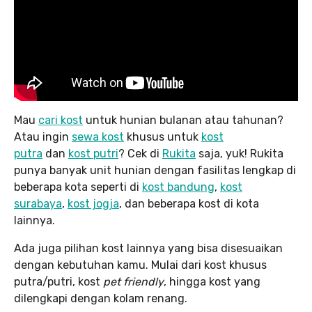
Mau
cari kost
untuk hunian bulanan atau tahunan?
Atau ingin
sewa kost
khusus untuk
kost
putra
dan
kost putri
? Cek di
Rukita
saja, yuk! Rukita
punya banyak unit hunian dengan fasilitas lengkap di
beberapa kota seperti di
kost bandung
,
kost
surabaya
,
kost jogja
, dan beberapa kost di kota
lainnya.
Ada juga pilihan kost lainnya yang bisa disesuaikan
dengan kebutuhan kamu. Mulai dari kost khusus
putra/putri, kost
pet friendly
, hingga kost yang
dilengkapi dengan kolam renang.