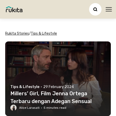
Ope
Rukita Stories
/
Tips & Lifestyle
Tips & Lifestyle
·
29 February 2024
Millers’ Girl, Film Jenna Ortega
Terbaru dengan Adegan Sensual
Alice Larasati
·
5
minutes read