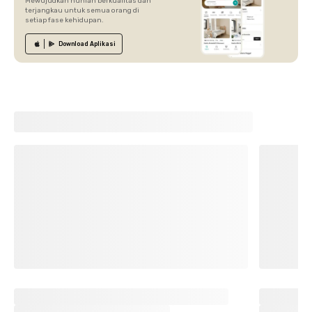
Mewujudkan hunian berkualitas dan
terjangkau untuk semua orang di
setiap fase kehidupan.
Download
Aplikasi