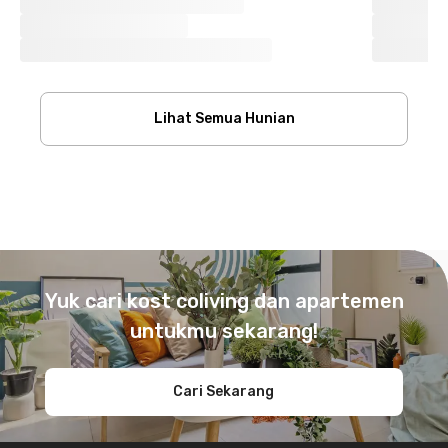
Lihat Semua Hunian
Footer
Yuk cari kost coliving dan apartemen
untukmu sekarang!
Cari Sekarang