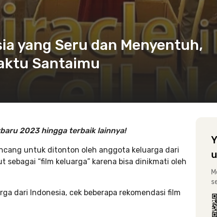
sia yang Seru dan Menyentuh,
aktu Santaimu
rbaru 2023 hingga terbaik lainnya!
Y
ancang untuk ditonton oleh anggota keluarga dari
u
but sebagai “film keluarga” karena bisa dinikmati oleh
M
s
ga dari Indonesia, cek beberapa rekomendasi film