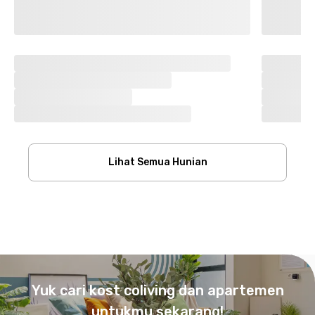
Lihat Semua Hunian
Footer
Yuk cari kost coliving dan apartemen
untukmu sekarang!