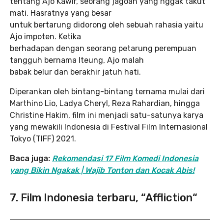
tentang Ajo Kawir, seorang jagoan yang nggak takut
mati. Hasratnya yang besar
untuk bertarung didorong oleh sebuah rahasia yaitu
Ajo impoten. Ketika
berhadapan dengan seorang petarung perempuan
tangguh bernama Iteung, Ajo malah
babak belur dan berakhir jatuh hati.
Diperankan oleh bintang-bintang ternama mulai dari
Marthino Lio, Ladya Cheryl, Reza Rahardian, hingga
Christine Hakim, film ini menjadi satu-satunya karya
yang mewakili Indonesia di Festival Film Internasional
Tokyo (TIFF) 2021.
Baca juga:
Rekomendasi 17 Film Komedi Indonesia
yang Bikin Ngakak | Wajib Tonton dan Kocak Abis!
7. Film Indonesia terbaru, “Affliction
“