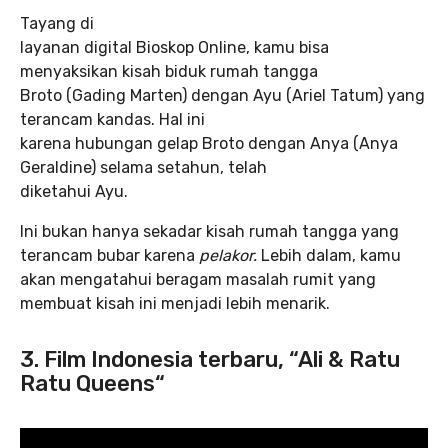
Tayang di
layanan digital Bioskop Online, kamu bisa
menyaksikan kisah biduk rumah tangga
Broto (Gading Marten) dengan Ayu (Ariel Tatum) yang
terancam kandas. Hal ini
karena hubungan gelap Broto dengan Anya (Anya
Geraldine) selama setahun, telah
diketahui Ayu.
Ini bukan hanya sekadar kisah rumah tangga yang
terancam bubar karena
pelakor.
Lebih dalam, kamu
akan mengatahui beragam masalah rumit yang
membuat kisah ini menjadi lebih menarik.
3. Film Indonesia terbaru, “Ali & Ratu
Ratu Queens
“