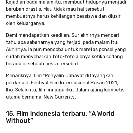
Kejadian pada malam itu, membuat hidupnya menjadi
berubah drastis. Mau tidak mau hal tersebut
membuatnya harus kehilangan beasiswa dan diusir
oleh keluarganya.
Demi mendapatkan keadilan, Sur akhirnya mencari
tahu apa sebenarnya yang terjadi pada malam itu.
Akhirnya, ia pun mencoba untuk meretas ponsel yang
sudah menyebarkan foto-foto aibnya ketika sedang
berada di sebuah pesta tersebut.
Menariknya, film “Penyalin Cahaya” ditayangkan
perdana di Festival Film Internasional Busan 2021,
lho. Selain itu, film ini juga ikut dalam ajang kompetisi
utama bernama ‘New Currents’.
15. Film Indonesia terbaru, “A World
Without”