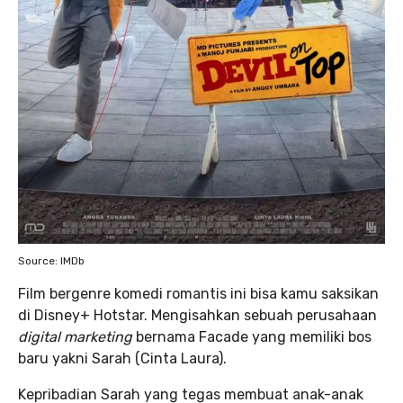
Source: IMDb
Film bergenre komedi romantis ini bisa kamu saksikan
di Disney+ Hotstar. Mengisahkan sebuah perusahaan
digital marketing
bernama Facade yang memiliki bos
baru yakni Sarah (Cinta Laura).
Kepribadian Sarah yang tegas membuat anak-anak