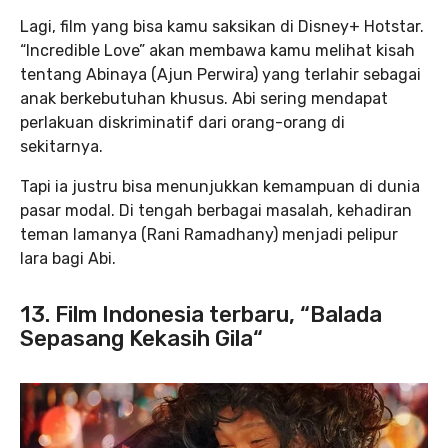
Lagi, film yang bisa kamu saksikan di Disney+ Hotstar.
“Incredible Love” akan membawa kamu melihat kisah
tentang Abinaya (Ajun Perwira) yang terlahir sebagai
anak berkebutuhan khusus. Abi sering mendapat
perlakuan diskriminatif dari orang-orang di
sekitarnya.
Tapi ia justru bisa menunjukkan kemampuan di dunia
pasar modal. Di tengah berbagai masalah, kehadiran
teman lamanya (Rani Ramadhany) menjadi pelipur
lara bagi Abi.
13. Film Indonesia terbaru, “Balada
Sepasang Kekasih Gila
“