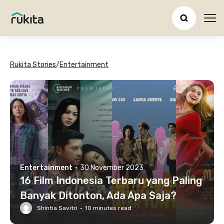
Ope
Rukita Stories
/
Entertainment
Entertainment
·
30 November 2023
16 Film Indonesia Terbaru yang Paling
Banyak Ditonton, Ada Apa Saja?
Shintia Savitri
·
10
minutes read