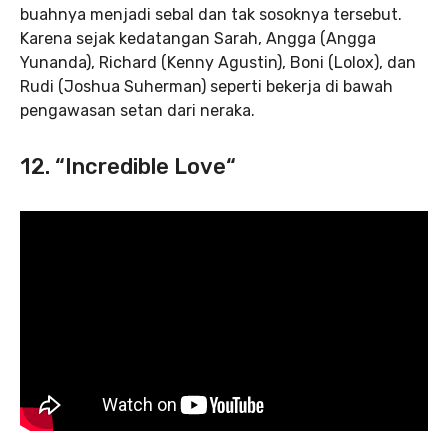
buahnya menjadi sebal dan tak sosoknya tersebut.
Karena sejak kedatangan Sarah, Angga (Angga
Yunanda), Richard (Kenny Agustin), Boni (Lolox), dan
Rudi (Joshua Suherman) seperti bekerja di bawah
pengawasan setan dari neraka.
12. “Incredible Love
“