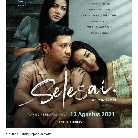
Source: Cianjurpedia.com