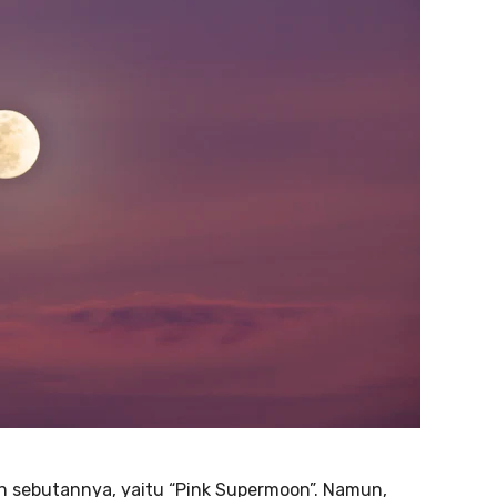
 sebutannya, yaitu “Pink Supermoon”. Namun,