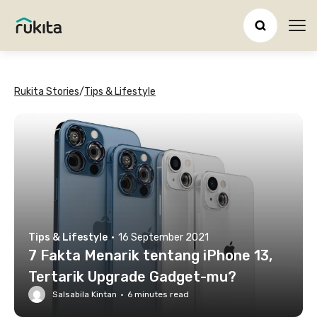
Ope
Rukita Stories
/
Tips & Lifestyle
Tips & Lifestyle
·
16 September 2021
7 Fakta Menarik tentang iPhone 13,
Tertarik Upgrade Gadget-mu?
Salsabila Kintan
·
6
minutes read