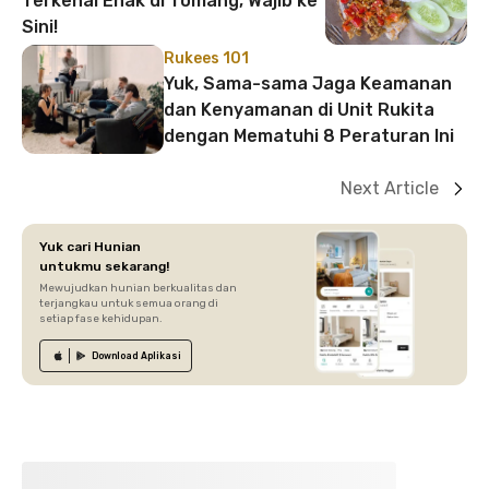
Terkenal Enak di Tomang, Wajib ke
Sini!
Rukees 101
Yuk, Sama-sama Jaga Keamanan
dan Kenyamanan di Unit Rukita
dengan Mematuhi 8 Peraturan Ini
Next Article
Yuk cari Hunian
untukmu sekarang!
Mewujudkan hunian berkualitas dan
terjangkau untuk semua orang di
setiap fase kehidupan.
Download
Aplikasi