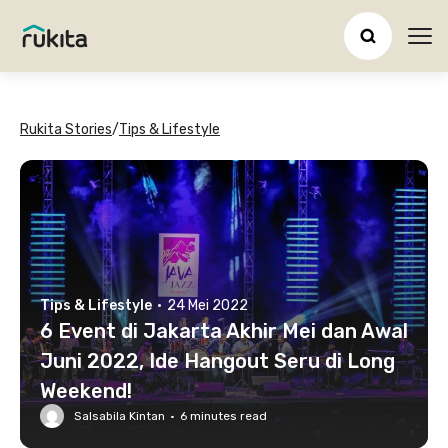
Ope
Rukita Stories
/
Tips & Lifestyle
Tips & Lifestyle
·
24 Mei 2022
6 Event di Jakarta Akhir Mei dan Awal
Juni 2022, Ide Hangout Seru di Long
Weekend!
Salsabila Kintan
·
6
minutes read