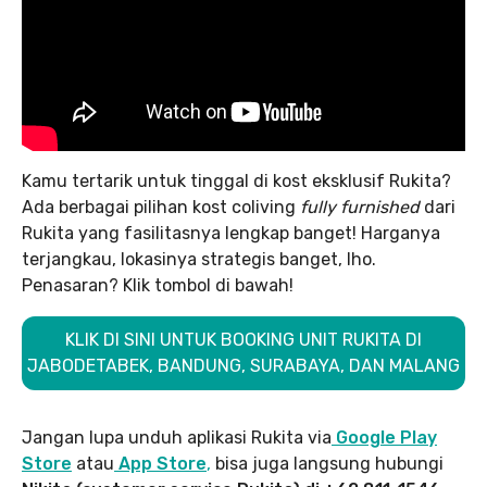
Kamu tertarik untuk tinggal di kost eksklusif Rukita?
Ada berbagai pilihan kost coliving
fully furnished
dari
Rukita yang fasilitasnya lengkap banget! Harganya
terjangkau, lokasinya strategis banget, lho.
Penasaran? Klik tombol di bawah!
KLIK DI SINI UNTUK BOOKING UNIT RUKITA DI
JABODETABEK, BANDUNG, SURABAYA, DAN MALANG
Jangan lupa unduh aplikasi Rukita via
Google Play
Store
atau
App Store
,
bisa juga langsung hubungi