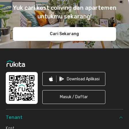
Yuk cari kost coliving dan apartemen
untukmu sekarang!
Cari Sekarang
Download Aplikasi
Masuk / Daftar
Tenant
Kost