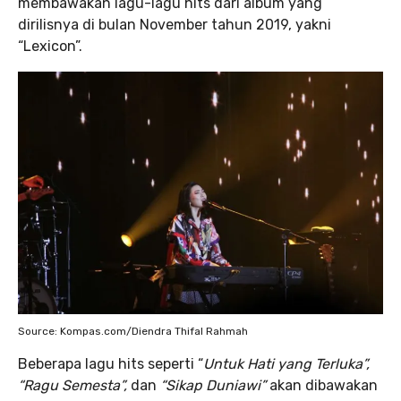
membawakan lagu-lagu hits dari album yang
dirilisnya di bulan November tahun 2019, yakni
“Lexicon”.
Source: Kompas.com/Diendra Thifal Rahmah
Beberapa lagu hits seperti “
Untuk Hati yang Terluka”,
“Ragu Semesta”,
dan
“Sikap Duniawi”
akan dibawakan