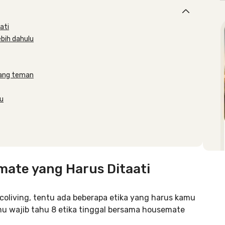
ati
bih dahulu
dang teman
u
mate yang Harus Ditaati
coliving, tentu ada beberapa etika yang harus kamu
u wajib tahu 8 etika tinggal bersama housemate