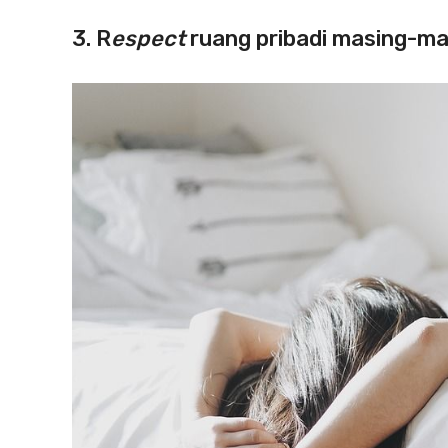
3.
R
espect
ruang pribadi masing-ma