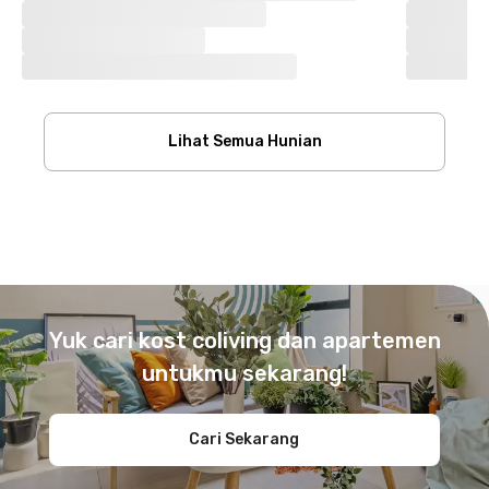
Lihat Semua Hunian
Footer
Yuk cari kost coliving dan apartemen
untukmu sekarang!
Cari Sekarang