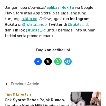
Jangan lupa
download
aplikasi Rukita
via Google
Play Store atau App Store, bisa juga langsung
kunjungi
rukita.co
.
Follow
juga akun
Instagram
Rukita
di
@rukita_indo
,
Twitter
di
@rukita_id
,
dan
TikTok
@rukita_id
untuk berbagai info hunian
terkini serta promo menarik.
Bagikan artikel ini
Previous Article
Tips & Lifestyle
Cek Syarat Bebas Pajak Rumah,
Langkah Mudah Miliki Hunian Layak