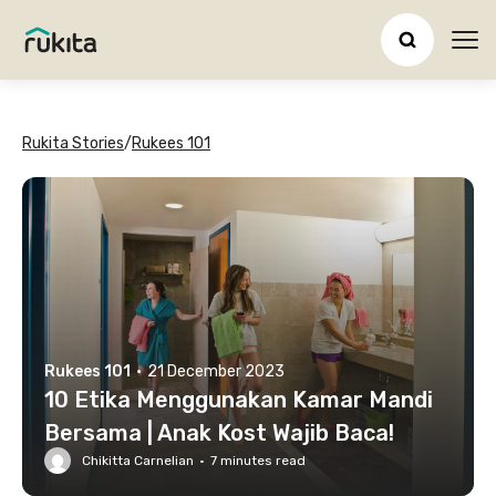
Ope
Rukita Stories
/
Rukees 101
Rukees 101
·
21 December 2023
10 Etika Menggunakan Kamar Mandi
Bersama | Anak Kost Wajib Baca!
Chikitta Carnelian
·
7
minutes read