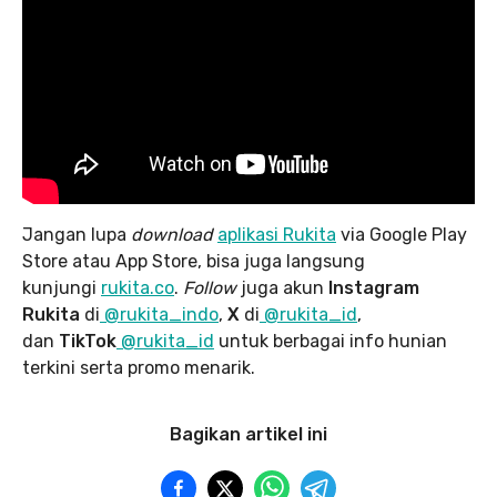
Jangan lupa
download
aplikasi Rukita
via Google Play
Store atau App Store, bisa juga langsung
kunjungi
rukita.co
.
Follow
juga akun
Instagram
Rukita
di
@rukita_indo
,
X
di
@rukita_id
,
dan
TikTok
@rukita_id
untuk berbagai info hunian
terkini serta promo menarik.
Bagikan artikel ini