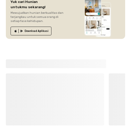
Yuk cari Hunian
untukmu sekarang!
Mewujudkan hunian berkualitas dan
terjangkau untuk semua orang di
setiap fase kehidupan.
Download
Aplikasi