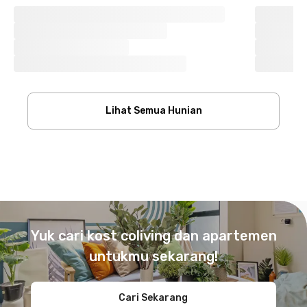
Lihat Semua Hunian
Footer
Yuk cari kost coliving dan apartemen
untukmu sekarang!
Cari Sekarang