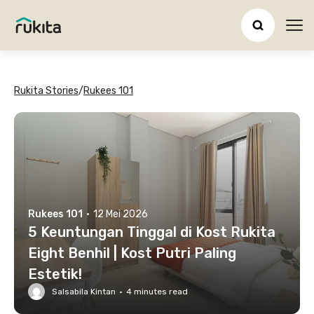
Ope
Rukita Stories
/
Rukees 101
Rukees 101
·
12 Mei 2026
5 Keuntungan Tinggal di Kost Rukita
Eight Benhil | Kost Putri Paling
Estetik!
Salsabila Kintan
·
4
minutes read