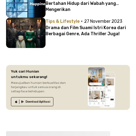
Bertahan Hidup dari Wabah yang
Mengerikan
·
Tips & Lifestyle
27 November 2023
Drama dan Film Suami Istri Korea dari
Berbagai Genre, Ada Thriller Juga!
Yuk cari Hunian
untukmu sekarang!
Mewujudkan hunian berkualitas dan
terjangkau untuk semua orang di
setiap fase kehidupan.
Download
Aplikasi