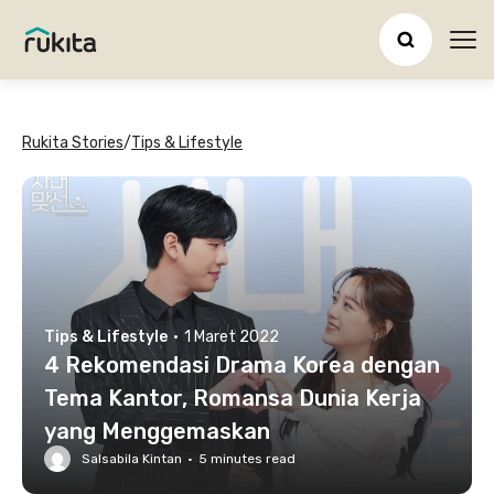
Ope
Rukita Stories
/
Tips & Lifestyle
Tips & Lifestyle
·
1 Maret 2022
4 Rekomendasi Drama Korea dengan
Tema Kantor, Romansa Dunia Kerja
yang Menggemaskan
Salsabila Kintan
·
5
minutes read