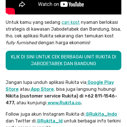
Untuk kamu yang sedang
cari kost
nyaman berlokasi
strategis di kawasan Jabodetabek dan Bandung, bisa,
lho, cek aplikasi Rukita sekarang dan temukan kost
fully furnished
dengan harga ekonomis!
KLIK DI SINI UNTUK CEK BERBAGAI UNIT RUKITA DI
JABODETABEK DAN BANDUNG
Jangan lupa unduh aplikasi Rukita via
Google Play
Store
atau
App Store
,
bisa juga langsung hubungi
Nikita (customer service Rukita) di +62 811-1546-
477,
atau kunjungi
www.Rukita.co
.
Follow juga akun Instagram Rukita di
@Rukita_Indo
dan Twitter di
@Rukita_Id
untuk berbagai info terkini