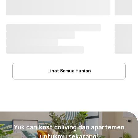
Lihat Semua Hunian
Footer
Yuk cari kost coliving dan apartemen
untukmu sekarang!