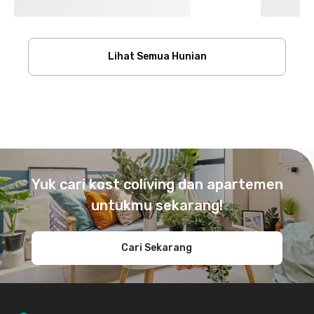
Lihat Semua Hunian
Footer
Yuk cari kost coliving dan apartemen
untukmu sekarang!
Cari Sekarang