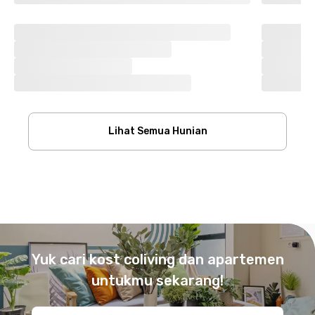
Lihat Semua Hunian
Footer
Yuk cari kost coliving dan apartemen
untukmu sekarang!