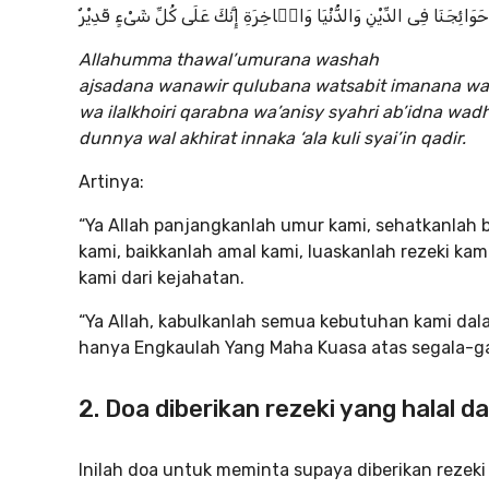
ِ حَوَائِجَنَا فِى الدِّيْنِ وَالدُّنْيَا وَالۤاخِرَةِ إِنَّكَ عَلَى كُلِّ شَىْءٍ قَدِيْرٌ
Allahumma thawal’umurana washah
ajsadana wanawir qulubana watsabit imanana wa
wa ilalkhoiri qarabna wa’anisy syahri ab’idna wad
dunnya wal akhirat innaka ‘ala kuli syai’in qadir.
Artinya:
“Ya Allah panjangkanlah umur kami, sehatkanlah b
kami, baikkanlah amal kami, luaskanlah rezeki ka
kami dari kejahatan.
“Ya Allah, kabulkanlah semua kebutuhan kami da
hanya Engkaulah Yang Maha Kuasa atas segala-ga
2. Doa diberikan rezeki yang halal d
Inilah doa untuk meminta supaya diberikan rezeki