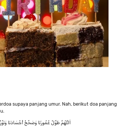
erdoa supaya panjang umur. Nah, berikut doa panjang
u.
اَللَّهُمَّ طَوِّلْ عُمُورَنَا وَصَحِّحْ أَجْسَادَنَا وَنَوِّرْ 