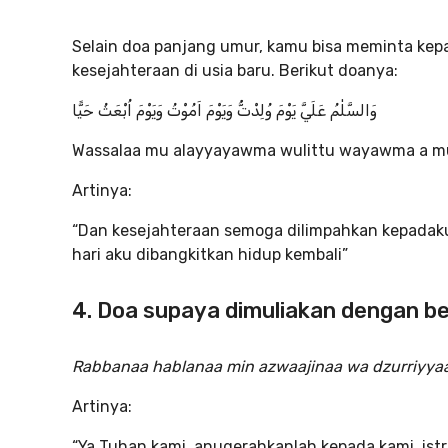
Selain doa panjang umur, kamu bisa meminta kepa
kesejahteraan di usia baru. Berikut doanya:
وَالسَّلٰمُ عَلَيَّ يَوْمَ وُلِدْتُّ وَيَوْمَ اَمُوْتُ وَيَوْمَ اُبْعَثُ حَيًّا
Wassalaa mu alayyayawma wulittu wayawma a m
Artinya:
“Dan kesejahteraan semoga dilimpahkan kepadaku,
hari aku dibangkitkan hidup kembali”
4. Doa supaya dimuliakan dengan b
Rabbanaa hablanaa min azwaajinaa wa dzurriyyaati
Artinya:
“Ya Tuhan kami, anugerahkanlah kepada kami, istr