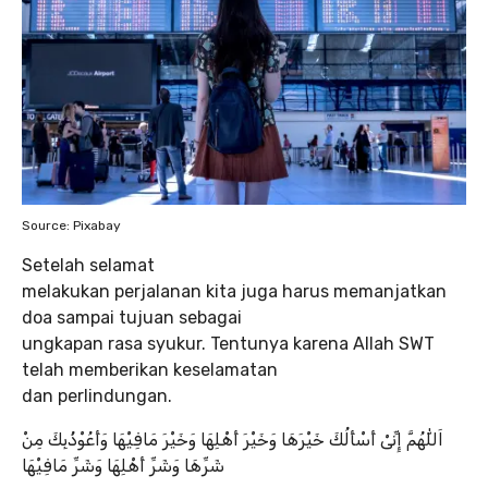
Source: Pixabay
Setelah selamat
melakukan perjalanan kita juga harus memanjatkan
doa sampai tujuan sebagai
ungkapan rasa syukur. Tentunya karena Allah SWT
telah memberikan keselamatan
dan perlindungan.
اَللّٰهُمَّ إِنِّىْ أَسْأَلُكَ خَيْرَهَا وَخَيْرَ أَهْلِهَا وَخَيْرَ مَافِيْهَا وَأَعُوْذُبِكَ مِنْ
شَرِّهَا وَشَرِّ أَهْلِهَا وَشَرِّ مَافِيْهَا