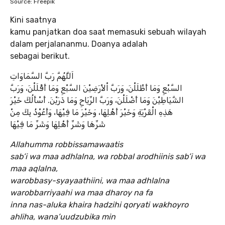
Source: Freepik
Kini saatnya
kamu panjatkan doa saat memasuki sebuah wilayah
dalam perjalananmu. Doanya adalah
sebagai berikut.
اَللَّهُمَّ رَبَّ السَّمَاوَاتِ
السَّبْعِ وَمَا أَظْلَلْنَ، وَرَبَّ اْلأَرَضِيْنَ السَّبْعِ وَمَا أَقْلَلْنَ، وَرَبَّ
الشَّيَاطِيْنَ وَمَا أَضْلَلْنَ، وَرَبَّ الرِّيَاحِ وَمَا ذَرَيْنَ. أَسْأَلُكَ خَيْرَ
هَذِهِ الْقَرْيَةِ وَخَيْرَ أَهْلِهَا، وَخَيْرَ مَا فِيْهَا، وَأَعُوْذُ بِكَ مِنْ
شَرِّهَا وَشَرِّ أَهْلِهَا وَشَرِّ مَا فِيْهَا
Allahumma robbissamawaatis
sab’i wa maa adhlalna, wa robbal arodhiinis sab’i wa
maa aqlalna,
warobbasy-syayaathiini, wa maa adhlalna
warobbarriyaahi wa maa dharoy na fa
inna nas-aluka khaira hadzihi qoryati wakhoyro
ahliha, wana’uudzubika min