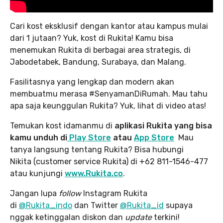
Cari kost eksklusif dengan kantor atau kampus mulai
dari 1 jutaan? Yuk, kost di Rukita! Kamu bisa
menemukan Rukita di berbagai area strategis, di
Jabodetabek, Bandung, Surabaya, dan Malang.
Fasilitasnya yang lengkap dan modern akan
membuatmu merasa #SenyamanDiRumah. Mau tahu
apa saja keunggulan Rukita? Yuk, lihat di video atas!
Temukan kost idamanmu di
aplikasi Rukita yang bisa
kamu unduh
di
Play Store
atau
App Store
Mau
tanya langsung tentang Rukita? Bisa hubungi
Nikita (customer service Rukita) di +62 811-1546-477
atau kunjungi
www.Rukita.co
.
Jangan lupa
follow
Instagram Rukita
di
@Rukita_indo
dan Twitter
@Rukita_id
supaya
nggak ketinggalan diskon dan
update
terkini!