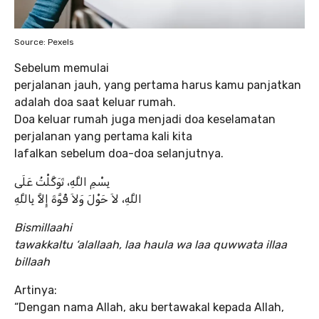
Source: Pexels
Sebelum memulai
perjalanan jauh, yang pertama harus kamu panjatkan
adalah doa saat keluar rumah.
Doa keluar rumah juga menjadi doa keselamatan
perjalanan yang pertama kali kita
lafalkan sebelum doa-doa selanjutnya.
بِسْمِ اللَّهِ، تَوَكَّلْتُ عَلَى
اللَّهِ، لاَ حَوْلَ وَلاَ قُوَّةَ إِلاَّ بِاللَّهِ
Bismillaahi
tawakkaltu ‘alallaah, laa haula wa laa quwwata illaa
billaah
Artinya:
“Dengan nama Allah, aku bertawakal kepada Allah,