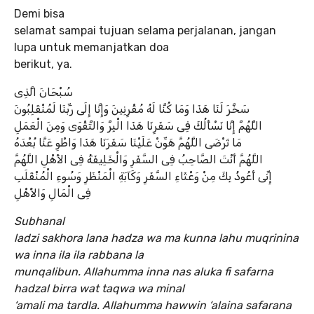
Demi bisa
selamat sampai tujuan selama perjalanan, jangan
lupa untuk memanjatkan doa
berikut, ya.
سُبْحَانَ الَّذِى
سَخَّرَ لَنَا هَذَا وَمَا كُنَّا لَهُ مُقْرِنِينَ وَإِنَّا إِلَى رَبِّنَا لَمُنْقَلِبُونَ
اللَّهُمَّ إِنَّا نَسْأَلُكَ فِى سَفَرِنَا هَذَا الْبِرَّ وَالتَّقْوَى وَمِنَ الْعَمَلِ
مَا تَرْضَى اللَّهُمَّ هَوِّنْ عَلَيْنَا سَفَرَنَا هَذَا وَاطْوِ عَنَّا بُعْدَهُ
اللَّهُمَّ أَنْتَ الصَّاحِبُ فِى السَّفَرِ وَالْخَلِيفَةُ فِى الأَهْلِ اللَّهُمَّ
إِنِّى أَعُوذُ بِكَ مِنْ وَعْثَاءِ السَّفَرِ وَكَآبَةِ الْمَنْظَرِ وَسُوءِ الْمُنْقَلَبِ
فِى الْمَالِ وَالأَهْلِ
Subhanal
ladzi sakhora lana hadza wa ma kunna lahu muqrinina
wa inna ila ila rabbana la
munqalibun. Allahumma inna nas aluka fi safarna
hadzal birra wat taqwa wa minal
‘amali ma tardla. Allahumma hawwin ‘alaina safarana