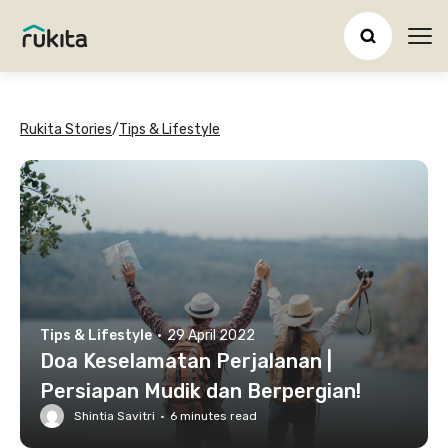
Ope
Rukita Stories
/
Tips & Lifestyle
Tips & Lifestyle
·
29 April 2022
Doa Keselamatan Perjalanan |
Persiapan Mudik dan Berpergian!
Shintia Savitri
·
6
minutes read