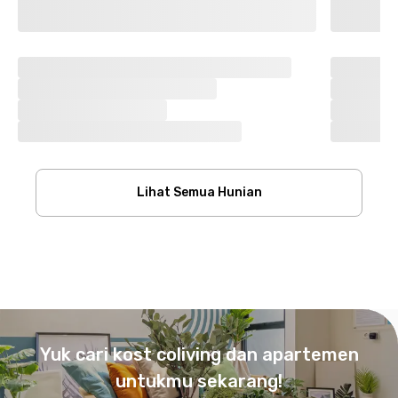
Lihat Semua Hunian
Footer
Yuk cari kost coliving dan apartemen
untukmu sekarang!