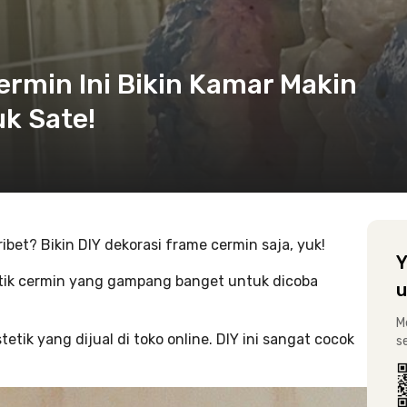
ermin Ini Bikin Kamar Makin
uk Sate!
ibet? Bikin DIY dekorasi frame cermin saja, yuk!
Y
tik cermin yang gampang banget untuk dicoba
u
M
etik yang dijual di toko online. DIY ini sangat cocok
s