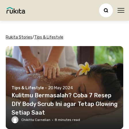
Ope
Rukita Stories
/
Tips & Lifestyle
Tips & Lifestyle
·
20 May 2024
Kulitmu Bermasalah? Coba 7 Resep
DIY Body Scrub Ini agar Tetap Glowing
Setiap Saat
Chikitta Carnelian
·
8
minutes read