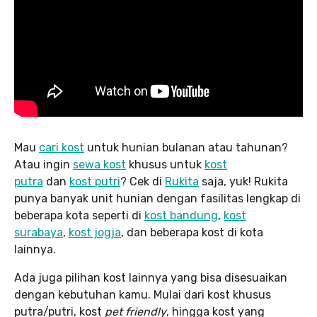
Mau
cari kost
untuk hunian bulanan atau tahunan?
Atau ingin
sewa kost
khusus untuk
kost
putra
dan
kost putri
? Cek di
Rukita
saja, yuk! Rukita
punya banyak unit hunian dengan fasilitas lengkap di
beberapa kota seperti di
kost bandung
,
kost
surabaya
,
kost jogja
, dan beberapa kost di kota
lainnya.
Ada juga pilihan kost lainnya yang bisa disesuaikan
dengan kebutuhan kamu. Mulai dari kost khusus
putra/putri, kost
pet friendly
, hingga kost yang