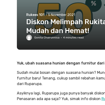
Rukees 101
·
5 November 2021
Diskon Melimpah Rukita
Mudah dan Hemat!
Qonita Chairunnisa
·
4
minutes read
Yuk, ubah suasana hunian dengan furnitur dari
Sudah mulai bosan dengan suasana hunian? Mung
furnitur baru! Tenang, cukup sambil rebahan kamu
dari Ruparupa.
Asyiknya lagi, Ruparupa juga punya banyak diskon
Penasaran ada apa saja? Yuk, simak info diskon
R