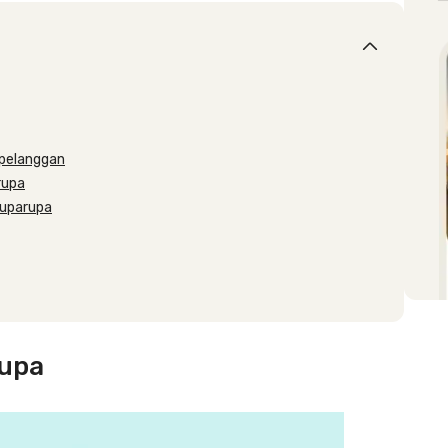
 pelanggan
rupa
Ruparupa
rupa