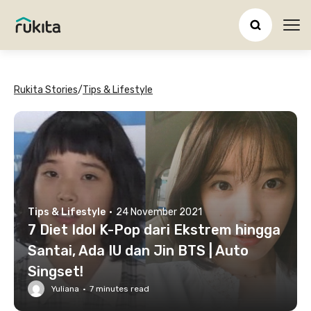
Ope
Rukita Stories
/
Tips & Lifestyle
Tips & Lifestyle
·
24 November 2021
7 Diet Idol K-Pop dari Ekstrem hingga
Santai, Ada IU dan Jin BTS | Auto
Singset!
Yuliana
·
7
minutes read