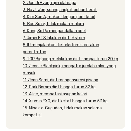
2. Jun Ji Hyun, rajin olahraga
3. Ha Ji Won, sering angkat beban berat
4. Kim Sun A, makan dengan porsi kecil
5. Bae Suzy, tidak makan malam
6. Kang So Ra mengandalkan apel
7. Jimin BTS lakukan diet ekstrim
8. IU menjalankan diet ekstrim saat akan
pemotretan
9. TOP Bigbang melakukan diet sampai turun 20 kg
10. Jennie Blackpink, mengatur jumlah kalori yang
masuk
11. Jeon Somi, diet mengonsumsi pisang
12. Park Boram diet hingga turun 32 kg
13. Ailee, membatasi asupan kalori
14. Xiumin EXO, diet ketat hingga turun 53 kg
15. Mina ex-Gugudan, tidak makan selama
kompetisi