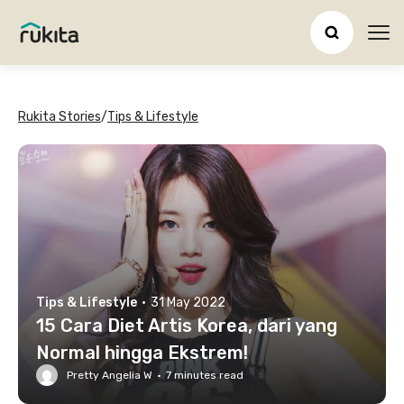
Ope
Rukita Stories
/
Tips & Lifestyle
Tips & Lifestyle
·
31 May 2022
15 Cara Diet Artis Korea, dari yang
Normal hingga Ekstrem!
Pretty Angelia W
·
7
minutes read