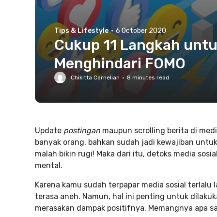
Tips & Lifestyle
·
6 October 2020
Cukup 11 Langkah untu
Menghindari FOMO
Chikitta Carnelian
·
8
minutes read
Update
postingan
maupun scrolling berita di medi
banyak orang, bahkan sudah jadi kewajiban untuk
malah bikin rugi! Maka dari itu, detoks media sos
mental.
Karena kamu sudah terpapar media sosial terlalu 
terasa aneh. Namun, hal ini penting untuk dilak
merasakan dampak positifnya. Memangnya apa saja