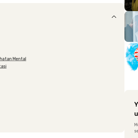
hatan Mental
tasi
Y
u
M
s