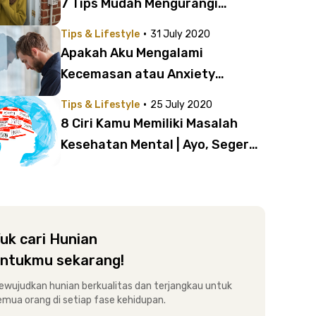
7 Tips Mudah Mengurangi
Overthinking
·
Tips & Lifestyle
31 July 2020
Apakah Aku Mengalami
Kecemasan atau Anxiety
Disorder? Begini 8 Cara
·
Tips & Lifestyle
25 July 2020
Membedakannya!
8 Ciri Kamu Memiliki Masalah
Kesehatan Mental | Ayo, Segera
Minta Bantuan Dokter!
uk cari Hunian
ntukmu sekarang!
ewujudkan hunian berkualitas dan terjangkau untuk
emua orang di setiap fase kehidupan.