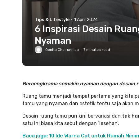
Tips & Lifestyle
·
1 April 2024
6 Inspirasi Desain Rua
Nyaman
Qonita Chairunnisa
·
7
minutes read
Bercengkrama semakin nyaman dengan desain rua
Ruang tamu menjadi tempat pertama yang kita p
tamu yang nyaman dan estetik tentu saja akan m
Desain ruang tamu pun kini bervariasi dan
tak ha
satu ini biasa kita sebut dengan ‘lesehan’.
Baca juga: 10 Ide Warna Cat untuk Rumah Minim