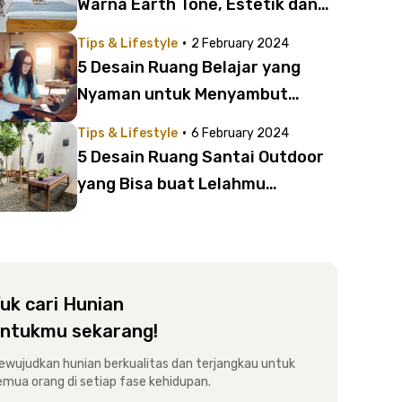
Warna Earth Tone, Estetik dan
bikin Betah!
·
Tips & Lifestyle
2 February 2024
5 Desain Ruang Belajar yang
Nyaman untuk Menyambut
Semester Baru
·
Tips & Lifestyle
6 February 2024
5 Desain Ruang Santai Outdoor
yang Bisa buat Lelahmu
Langsung Hilang
uk cari Hunian
ntukmu sekarang!
ewujudkan hunian berkualitas dan terjangkau untuk
emua orang di setiap fase kehidupan.