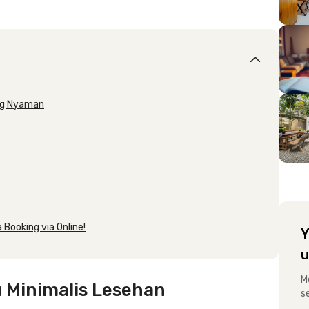
ang Nyaman
 Booking via Online!
Y
u
M
 Minimalis Lesehan
s