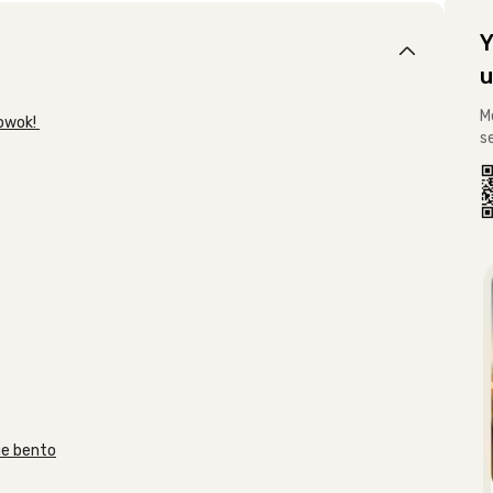
Y
u
M
Cowok!
s
ue bento