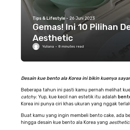
Tips & Lifestyle
·
26 Juni 2023
Gemas! Ini 10 Pilihan 
Aesthetic
Yuliana
·
8
minutes read
Desain kue bento ala Korea ini bikin kuenya say
Beberapa tahun ini pasti kamu pernah melihat ku
catchy
. Yup, kue kecil nan estetik itu adalah
bento
Korea ini punya ciri khas ukuran yang nggak terla
Buat kamu yang ingin membeli bento cake, ada beb
hingga desain kue bento ala Korea yang
aesthetic