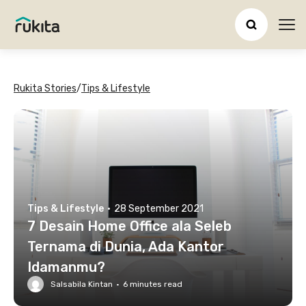
Ope
Rukita Stories
/
Tips & Lifestyle
Tips & Lifestyle
·
28 September 2021
7 Desain Home Office ala Seleb
Ternama di Dunia, Ada Kantor
Idamanmu?
Salsabila Kintan
·
6
minutes read