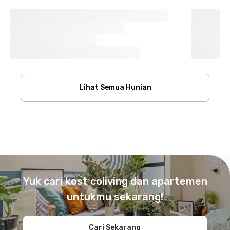
Lihat Semua Hunian
Footer
Yuk cari kost coliving dan apartemen
untukmu sekarang!
Cari Sekarang