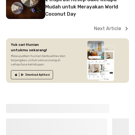
Mudah untuk Merayakan World
Coconut Day
Next Article
Yuk cari Hunian
untukmu sekarang!
Mewujudkan hunian berkualitas dan
terjangkau untuk semua orang di
setiap fase kehidupan.
Download
Aplikasi