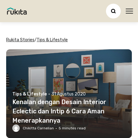
Ope
Rukita Stories
/
Tips & Lifestyle
Tips & Lifestyle
·
31 Agustus 2020
Kenalan dengan Desain Interior
Eclectic dan Intip 6 Cara Aman
Menerapkannya
Chikitta Carnelian
·
5
minutes read