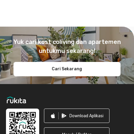
Footer
Yuk cari kost coliving dan apartemen
untukmu sekarang!
Cari Sekarang
Download Aplikasi