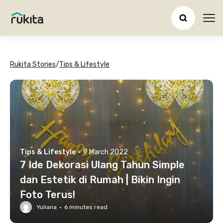
Ope
Rukita Stories
/
Tips & Lifestyle
Tips & Lifestyle
·
9 March 2022
7 Ide Dekorasi Ulang Tahun Simple
dan Estetik di Rumah | Bikin Ingin
Foto Terus!
Yuliana
·
6
minutes read