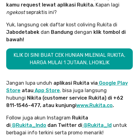
kamu request lewat aplikasi Rukita.
Kapan lagi
ngekost
sepraktis ini?
Yuk, langsung cek daftar kost coliving Rukita di
Jabodetabek
dan
Bandung
dengan
klik tombol di
bawah!
KLIK DI SINI BUAT CEK HUNIAN MILENIAL RUKITA,
HARGA MULAI 1 JUTAAN, LHO!KLIK
Jangan lupa unduh
aplikasi Rukita via
Google Play
Store
atau
App Store
,
bisa juga langsung
hubungi
Nikita (customer service Rukita) di +62
811-1546-477, atau kunjungi
www.Rukita.co
.
Follow juga akun Instagram
Rukita
di
@Rukita_Indo
dan Twitter di
@Rukita_Id
untuk
berbagai info terkini serta promo menarik!