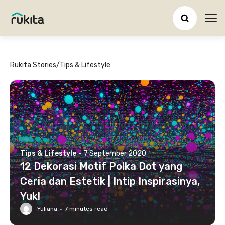
Ope
Rukita Stories
/
Tips & Lifestyle
Tips & Lifestyle
·
7 September 2020
12 Dekorasi Motif Polka Dot yang
Ceria dan Estetik | Intip Inspirasinya,
Yuk!
Yuliana
·
7
minutes read