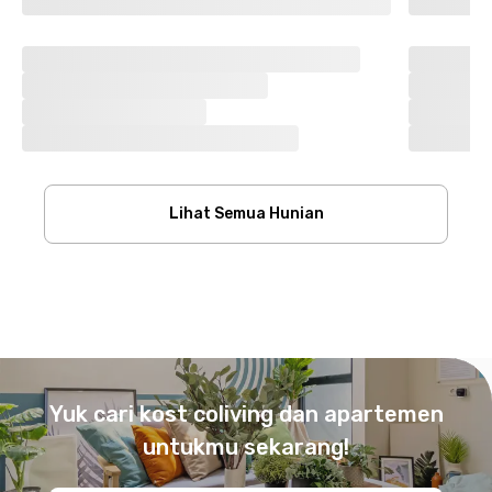
Lihat Semua Hunian
Footer
Yuk cari kost coliving dan apartemen
untukmu sekarang!