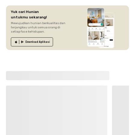
Yuk cari Hunian
untukmu sekarang!
Mewujudkan hunian berkualitas dan
terjangkau untuk semua orang di
setiap fase kehidupan.
Download
Aplikasi