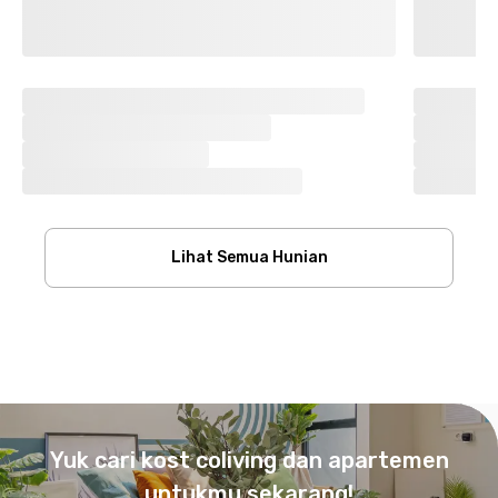
Lihat Semua Hunian
Footer
Yuk cari kost coliving dan apartemen
untukmu sekarang!