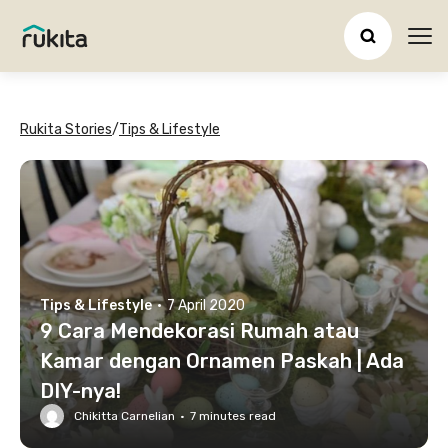
Ope
Rukita Stories
/
Tips & Lifestyle
Tips & Lifestyle
·
7 April 2020
9 Cara Mendekorasi Rumah atau
Kamar dengan Ornamen Paskah | Ada
DIY-nya!
Chikitta Carnelian
·
7
minutes read