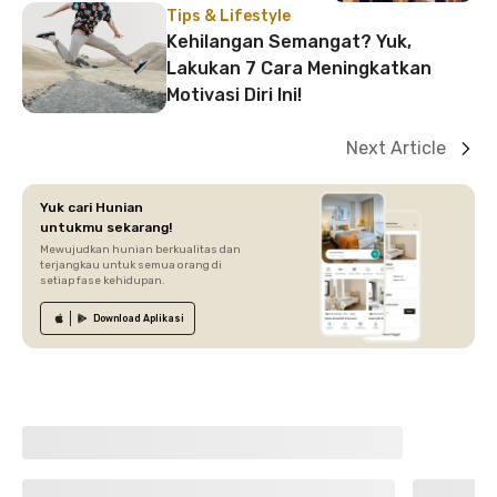
Tips & Lifestyle
Kehilangan Semangat? Yuk,
Lakukan 7 Cara Meningkatkan
Motivasi Diri Ini!
Next Article
Yuk cari Hunian
untukmu sekarang!
Mewujudkan hunian berkualitas dan
terjangkau untuk semua orang di
setiap fase kehidupan.
Download
Aplikasi