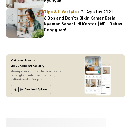
Nyenyak
·
Tips & Lifestyle
31 Agustus 2021
6 Dos and Don’ts Bikin Kamar Kerja
Nyaman Seperti di Kantor | WFH Bebas
Gangguan!
Yuk cari Hunian
untukmu sekarang!
Mewujudkan hunian berkualitas dan
terjangkau untuk semua orang di
setiap fase kehidupan.
Download
Aplikasi