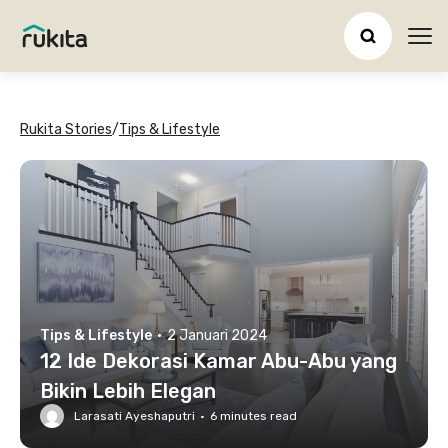
Ope
Rukita Stories
/
Tips & Lifestyle
Tips & Lifestyle
·
2 Januari 2024
12 Ide Dekorasi Kamar Abu-Abu yang
Bikin Lebih Elegan
Larasati Ayeshaputri
·
6
minutes read