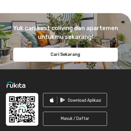
Footer
Yuk cari kost coliving dan apartemen
untukmu sekarang!
Cari Sekarang
Download Aplikasi
Masuk / Daftar