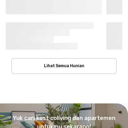
Lihat Semua Hunian
Footer
Yuk cari kost coliving dan apartemen
untukmu sekarang!