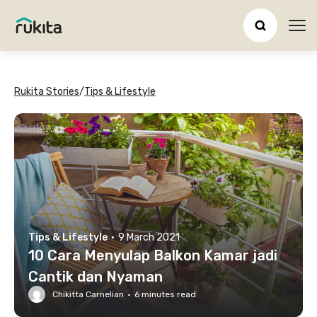
Ope
Rukita Stories
/
Tips & Lifestyle
Tips & Lifestyle
·
9 March 2021
10 Cara Menyulap Balkon Kamar jadi
Cantik dan Nyaman
Chikitta Carnelian
·
6
minutes read