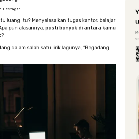
: Beritagar
Y
u luang itu? Menyelesaikan tugas kantor, belajar
u
? Apa pun alasannya,
pasti banyak di antara kamu
M
k?
s
ng dalam salah satu lirik lagunya, “Begadang