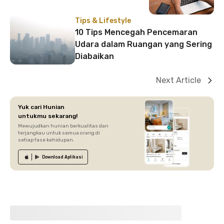
Tips & Lifestyle
10 Tips Mencegah Pencemaran
Udara dalam Ruangan yang Sering
Diabaikan
Next Article
Yuk cari Hunian
untukmu sekarang!
Mewujudkan hunian berkualitas dan
terjangkau untuk semua orang di
setiap fase kehidupan.
Download
Aplikasi