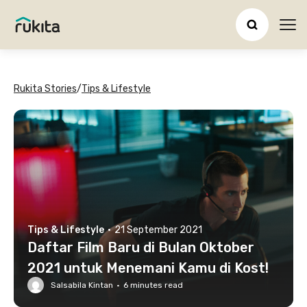
Ope
Rukita Stories
/
Tips & Lifestyle
Tips & Lifestyle
·
21 September 2021
Daftar Film Baru di Bulan Oktober
2021 untuk Menemani Kamu di Kost!
Salsabila Kintan
·
6
minutes read