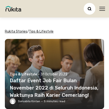
Ope
Rukita Stories
/
Tips & Lifestyle
Tips & Lifestyle
·
31 October 2022
Daftar Event Job Fair Bulan
November 2022 di Seluruh Indonesia,
Waktunya Raih Karier Cemerlang!
Salsabila Kintan
·
5
minutes read