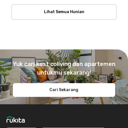
Lihat Semua Hunian
Footer
Yuk cari kost coliving dan apartemen
untukmu sekarang!
Cari Sekarang