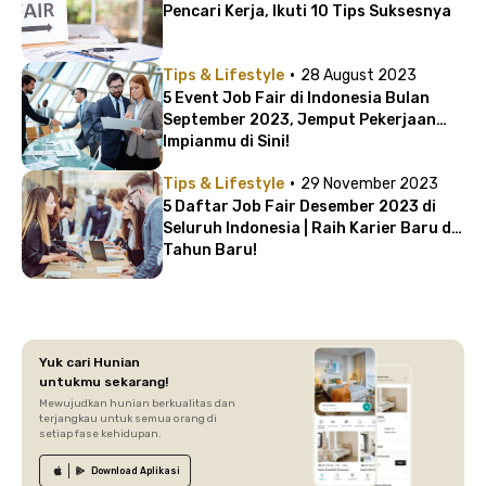
Pencari Kerja, Ikuti 10 Tips Suksesnya
·
Tips & Lifestyle
28 August 2023
5 Event Job Fair di Indonesia Bulan
September 2023, Jemput Pekerjaan
Impianmu di Sini!
·
Tips & Lifestyle
29 November 2023
5 Daftar Job Fair Desember 2023 di
Seluruh Indonesia | Raih Karier Baru di
Tahun Baru!
Yuk cari Hunian
untukmu sekarang!
Mewujudkan hunian berkualitas dan
terjangkau untuk semua orang di
setiap fase kehidupan.
Download
Aplikasi