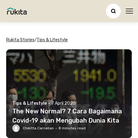
Ope
Rukita Stories
/
Tips & Lifestyle
Tips & Lifestyle
·
7 April 2020
The New Normal? 7 Cara Bagaimana
Covid-19 akan Mengubah Dunia Kita
Chikitta Carnelian
·
8
minutes read