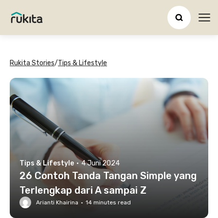
Ope
Rukita Stories
/
Tips & Lifestyle
Tips & Lifestyle
·
4 Juni 2024
26 Contoh Tanda Tangan Simple yang
Terlengkap dari A sampai Z
Arianti Khairina
·
14
minutes read