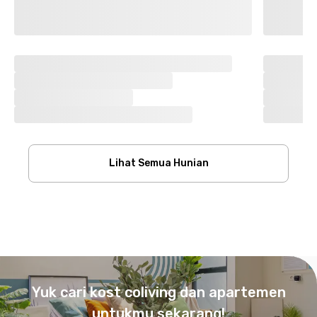
Lihat Semua Hunian
Footer
Yuk cari kost coliving dan apartemen
untukmu sekarang!