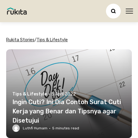
Ope
Rukita Stories
/
Tips & Lifestyle
Tips & Lifestyle
·
5 April 2022
Ingin Cuti? Ini Dia Contoh Surat Cuti
Kerja yang Benar dan Tipsnya agar
Disetujui
Luthfi Humam
·
5
minutes read