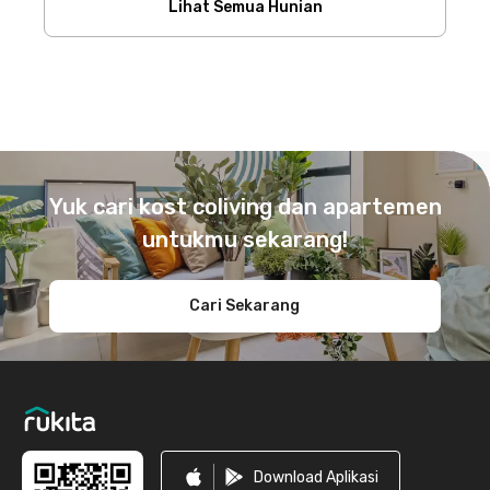
Lihat Semua Hunian
Footer
Yuk cari kost coliving dan apartemen
untukmu sekarang!
Cari Sekarang
Download Aplikasi