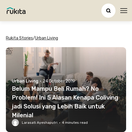
Ope
Rukita Stories
/
Urban Living
Urban Living
·
24 October 2019
Belum Mampu Beli Rumah? No
Problem! Ini 5 Alasan Kenapa Coliving
jadi Solusi yang Lebih Baik untuk
Milenial
Larasati Ayeshaputri
·
4
minutes read