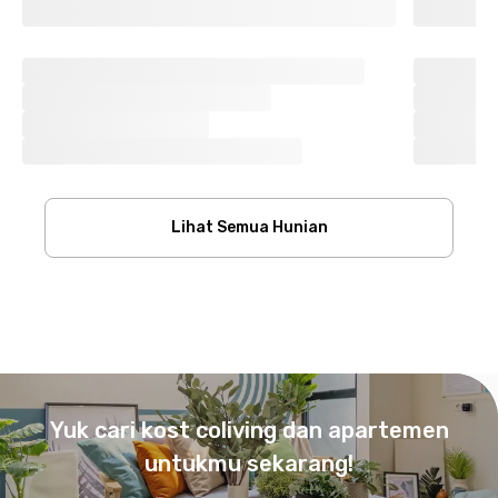
Lihat Semua Hunian
Footer
Yuk cari kost coliving dan apartemen
untukmu sekarang!