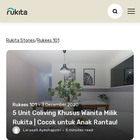
Ope
Rukita Stories
/
Rukees 101
Rukees 101
·
3 December 2020
5 Unit Coliving Khusus Wanita Milik
Rukita | Cocok untuk Anak Rantau!
Larasati Ayeshaputri
·
5
minutes read