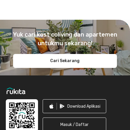
Footer
Yuk cari kost coliving dan apartemen
untukmu sekarang!
Cari Sekarang
Download Aplikasi
Masuk / Daftar