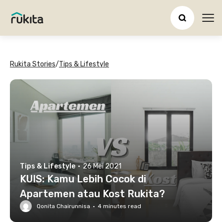
Ope
Rukita Stories
/
Tips & Lifestyle
Tips & Lifestyle
·
26 Mei 2021
KUIS: Kamu Lebih Cocok di
Apartemen atau Kost Rukita?
Qonita Chairunnisa
·
4
minutes read