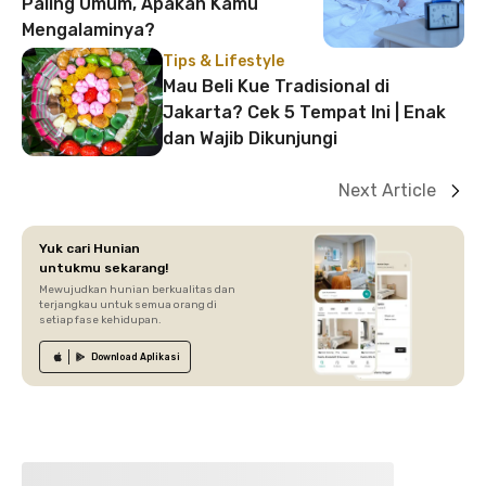
Paling Umum, Apakah Kamu
Mengalaminya?
Tips & Lifestyle
Mau Beli Kue Tradisional di
Jakarta? Cek 5 Tempat Ini | Enak
dan Wajib Dikunjungi
Next Article
Yuk cari Hunian
untukmu sekarang!
Mewujudkan hunian berkualitas dan
terjangkau untuk semua orang di
setiap fase kehidupan.
Download
Aplikasi