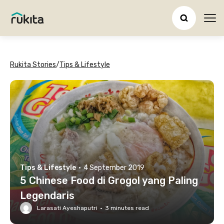
Ope
Rukita Stories
/
Tips & Lifestyle
Tips & Lifestyle
·
4 September 2019
5 Chinese Food di Grogol yang Paling
Legendaris
Larasati Ayeshaputri
·
3
minutes read