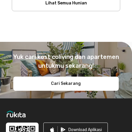
Lihat Semua Hunian
Footer
Yuk cari kost coliving dan apartemen
untukmu sekarang!
Cari Sekarang
Download Aplikasi