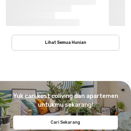
Lihat Semua Hunian
Footer
Yuk cari kost coliving dan apartemen
untukmu sekarang!
Cari Sekarang