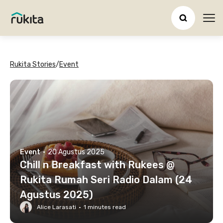
Ope
Rukita Stories
/
Event
Event
·
20 Agustus 2025
Chill n Breakfast with Rukees @
Rukita Rumah Seri Radio Dalam (24
Agustus 2025)
Alice Larasati
·
1
minutes read