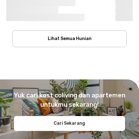
Lihat Semua Hunian
Footer
Yuk cari kost coliving dan apartemen
untukmu sekarang!
Cari Sekarang